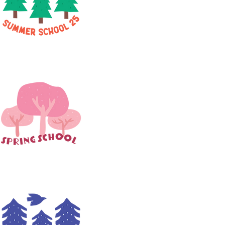
SPRING sch
WINTER scho